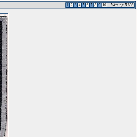
1
2
3
4
5
6
7
8
9
10
Wertung: 5.898